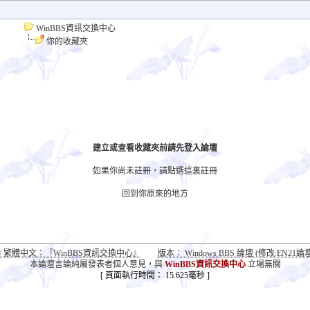
WinBBS資訊交換中心
你的收藏夾
建立或查看收藏夾前請先登入論壇
如果你尚未註冊，請
點選這裏註冊
回到你原來的地方
© 繁體中文：『WinBBS資訊交換中心』
版本： Windows BBS 論壇 (修改:EN21論壇
本論壇言論純屬發表者個人意見，與
WinBBS資訊交換中心
立場無關
[ 頁面執行時間： 15.625毫秒 ]