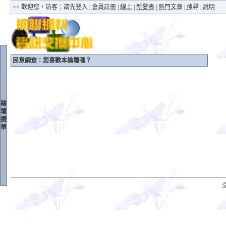
>> 歡迎您，訪客：
請先登入
|
會員註冊
|
線上
|
新發表
|
熱門文章
|
搜尋
|
說明
民意調查：您喜歡本論壇嗎？
論
壇
選
單