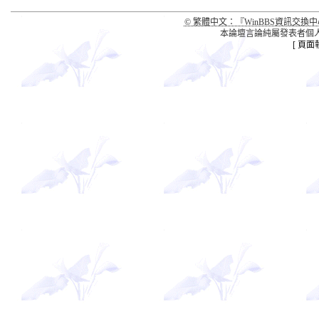
© 繁體中文：『WinBBS資訊交換
本論壇言論純屬發表者個
[ 頁面